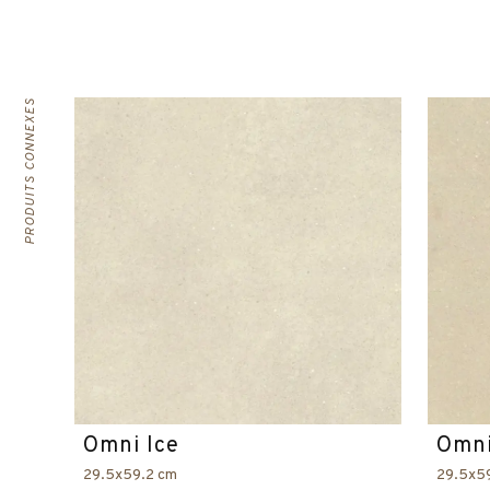
PRODUITS CONNEXES
Omni Ice
Omni
29.5x59.2 cm
29.5x5