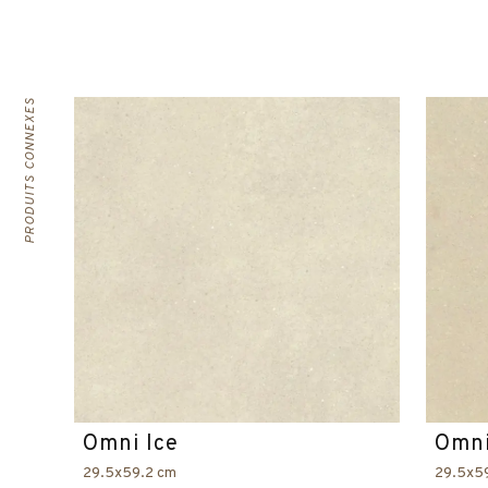
PRODUITS CONNEXES
Omni Ice
Omni
29.5x59.2 cm
29.5x5