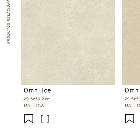
PRODUTOS RELACIONADOS
Omni Ice
Omni
29.5x59.2 cm
29.5x5
MATT RECT
MATT 