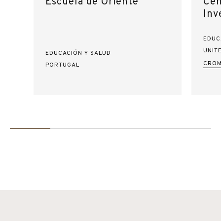
Escuela de Oriente
Cen
Inv
EDUC
UNIT
EDUCACIÓN Y SALUD
CROM
PORTUGAL