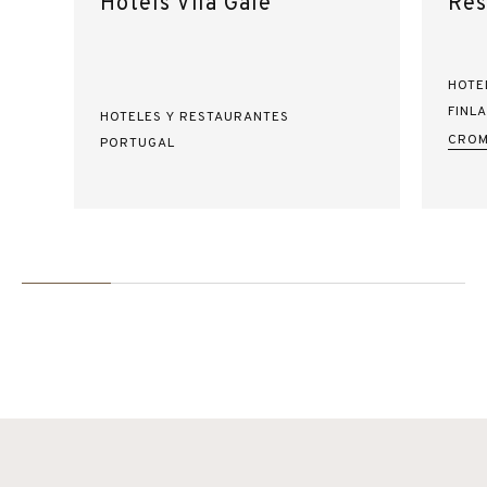
Hotels Vila Galé
Res
HOTE
FINL
HOTELES Y RESTAURANTES
CROM
PORTUGAL