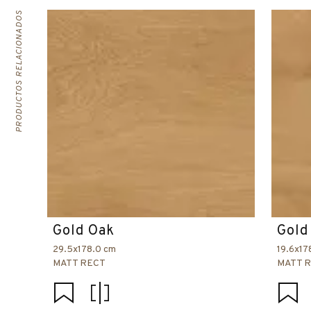
PRODUCTOS RELACIONADOS
Gold Oak
Gold
29.5x178.0 cm
19.6x17
MATT RECT
MATT 