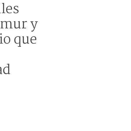
ales
amur y
io que
ad