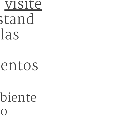
,
visite
stand
las
mentos
mbiente
to