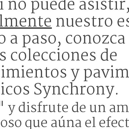
i no puede asistir
almente
nuestro e
o a paso, conozca 
s colecciones de
timientos y pavi
icos Synchrony.
 y disfrute de un a
so que aúna el efec