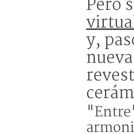
Pero s
virtu
y, pas
nueva
reves
cerám
"Entre"
armonio