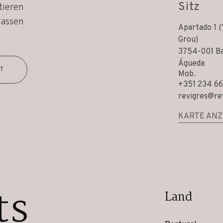
Sitz
tieren
lassen
Apartado 1 (
Grou)
3754-001 Ba
Águeda
HT
Mob.
+351 234 66
revigres@re
KARTE ANZ
ts
Land