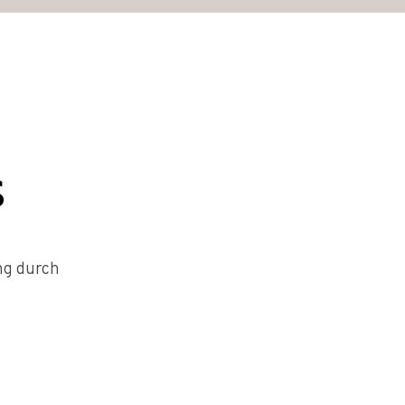
s
ng durch