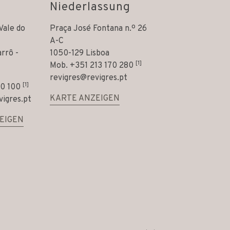
Niederlassung
Vale do
Praça José Fontana n.º 26
A-C
rrô -
1050-129 Lisboa
[1]
Mob.
+351 213 170 280
revigres@revigres.pt
[1]
0 100
KARTE ANZEIGEN
vigres.pt
EIGEN