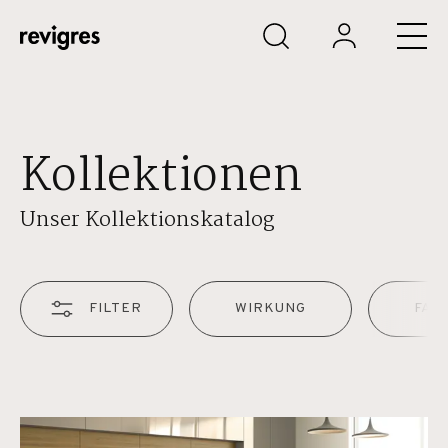
Zum Hauptinhalt springen
Kollektionen
Unser Kollektionskatalog
FILTER
WIRKUNG
FAR