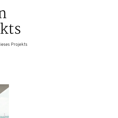
n
ekts
ieses Projekts