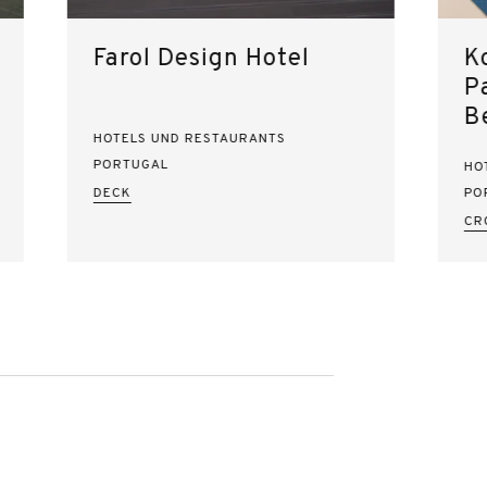
Farol Design Hotel
K
Pa
B
HOTELS UND RESTAURANTS
PORTUGAL
HO
DECK
PO
CR