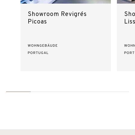
Showroom Revigrés
Sho
Picoas
Lis
WOHNGEBÄUDE
WOH
PORTUGAL
PORT