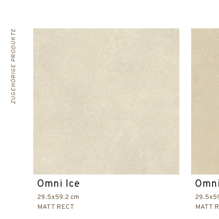
ZUGEHÖRIGE PRODUKTE
Omni Ice
Omni
29.5x59.2 cm
29.5x5
MATT RECT
MATT 