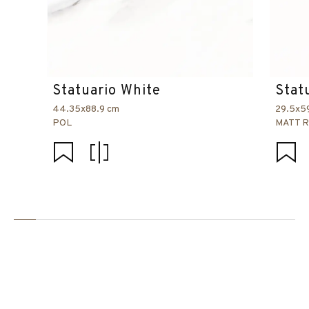
Statuario White
Stat
44.35x88.9 cm
29.5x5
POL
MATT 