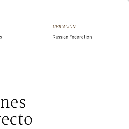
UBICACIÓN
s
Russian Federation
ones
yecto