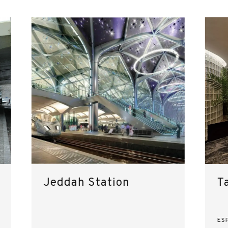
Jeddah Station
T
ES