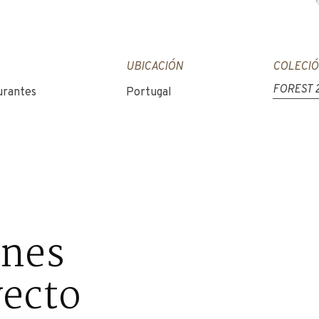
UBICACIÓN
COLECI
FOREST 
urantes
Portugal
ones
yecto