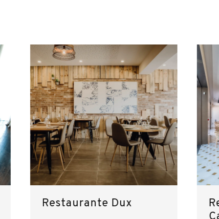
Restaurante Dux
R
C