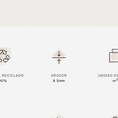
L RECICLADO
GROSOR
UNIDAD D
2
30%
8.5mm
m