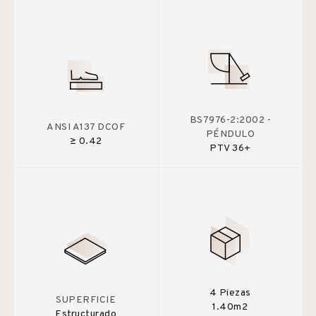
BS7976-2:2002 -
ANSI A137 DCOF
PÉNDULO
≥ 0.42
PTV 36+
4 Piezas
SUPERFICIE
1.40m2
Estructurado