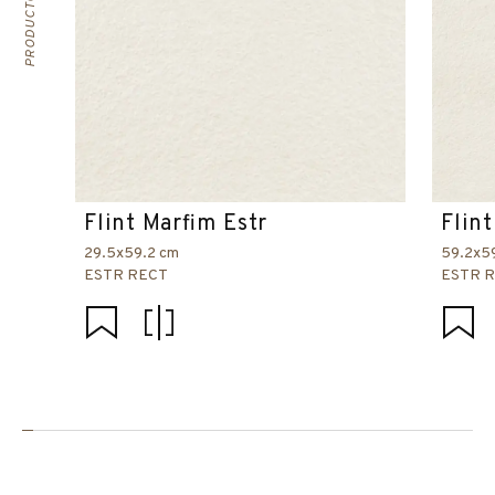
Flint Marfim Estr
Flin
29.5x59.2 cm
59.2x5
ESTR RECT
ESTR 