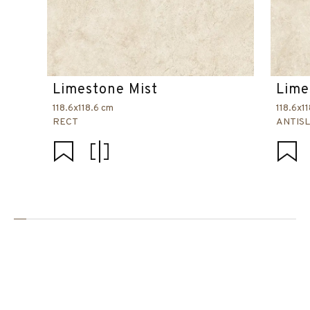
Limestone Mist
Lime
118.6x118.6 cm
118.6x1
RECT
ANTISL