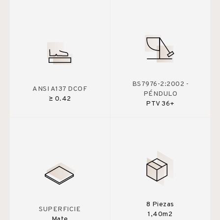
BS7976-2:2002 -
ANSI A137 DCOF
PÉNDULO
≥ 0.42
PTV 36+
8 Piezas
SUPERFICIE
1,40m2
Mate