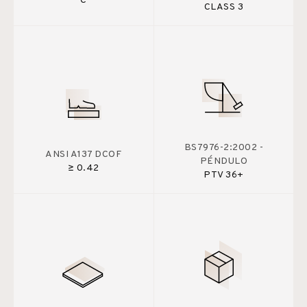
C
CLASS 3
BS7976-2:2002 -
ANSI A137 DCOF
PÉNDULO
≥ 0.42
PTV 36+