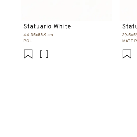
Statuario White
Stat
44.35x88.9 cm
29.5x5
POL
MATT 