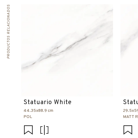
PRODUCTOS RELACIONADOS
Statuario White
Stat
44.35x88.9 cm
29.5x5
POL
MATT 