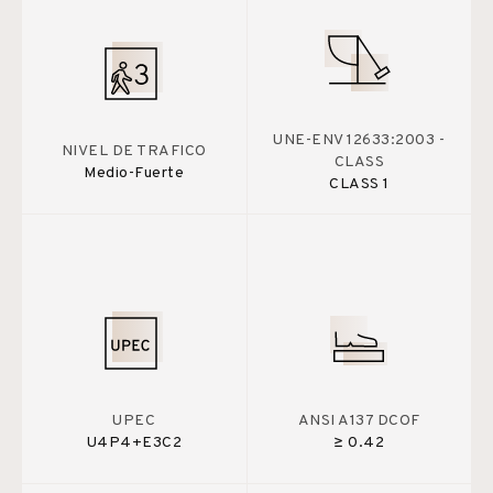
UNE-ENV 12633:2003 -
NIVEL DE TRAFICO
CLASS
Medio-Fuerte
CLASS 1
UPEC
ANSI A137 DCOF
U4P4+E3C2
≥ 0.42