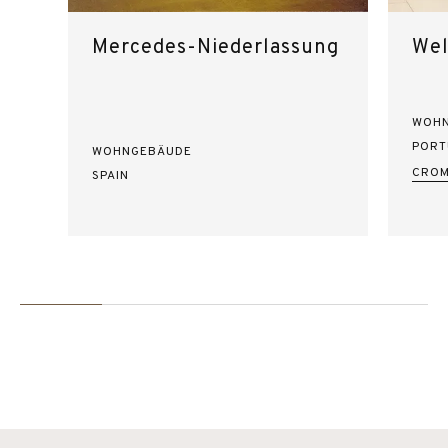
Mercedes-Niederlassung
Wel
WOH
PORT
WOHNGEBÄUDE
CROM
SPAIN