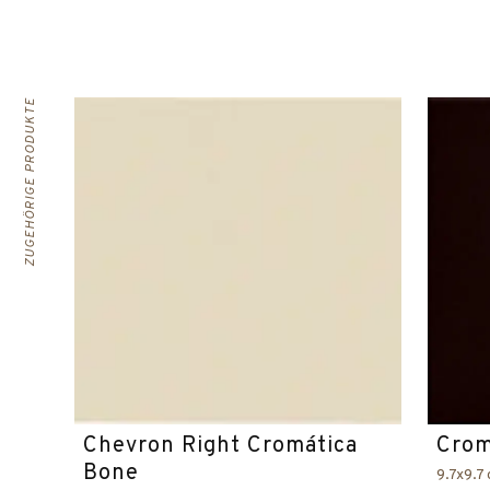
ZUGEHÖRIGE PRODUKTE
Chevron Right Cromática
Crom
Bone
9.7x9.7