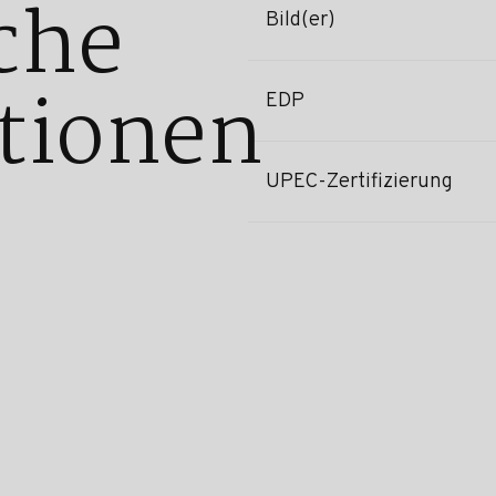
che
Bild(er)
tionen
EDP
UPEC-Zertifizierung