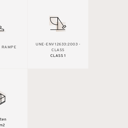
UNE-ENV 12633:2003 -
 - RAMPE
CLASS
CLASS 1
sten
0m2