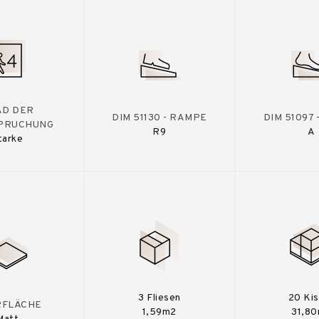
AD DER
DIM 51130 - RAMPE
DIM 51097
PRUCHUNG
R9
A
tarke
3 Fliesen
20 Ki
RFLÄCHE
1,59m2
31,8