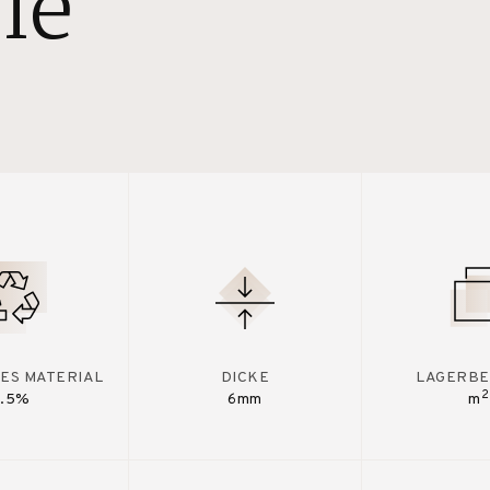
le
ES MATERIAL
DICKE
LAGERBE
2
7.5%
6mm
m