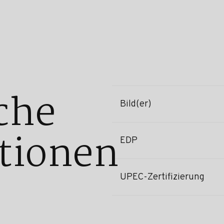
che
Bild(er)
tionen
EDP
UPEC-Zertifizierung