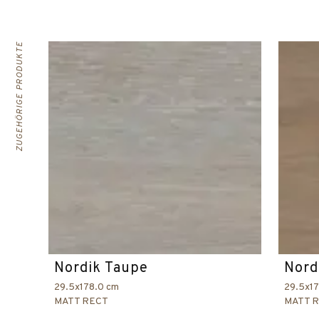
ZUGEHÖRIGE PRODUKTE
Nordik Taupe
Nord
29.5x178.0 cm
29.5x1
MATT RECT
MATT 