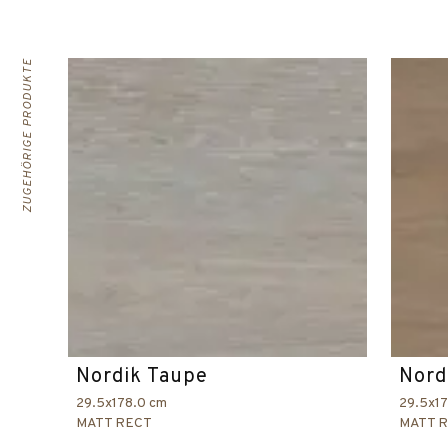
ZUGEHÖRIGE PRODUKTE
Nordik Taupe
Nord
29.5x178.0 cm
29.5x1
MATT RECT
MATT 