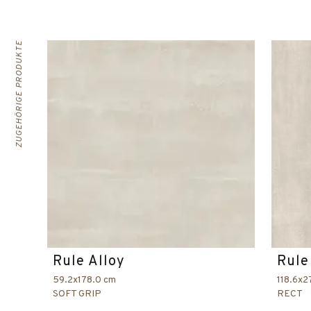
ZUGEHÖRIGE PRODUKTE
Rule Alloy
Rule
59.2x178.0 cm
118.6x2
SOFT GRIP
RECT