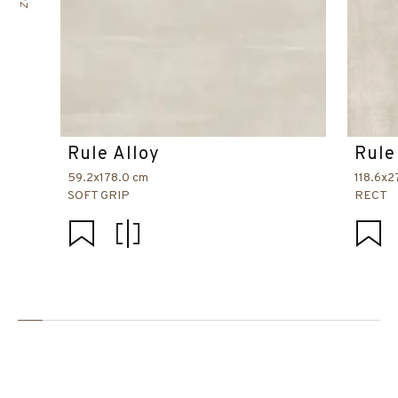
Rule Alloy
Rule
59.2x178.0 cm
118.6x2
SOFT GRIP
RECT