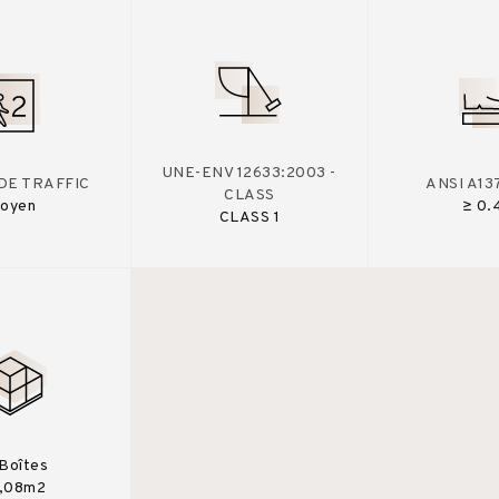
UNE-ENV 12633:2003 -
DE TRAFFIC
ANSI A13
CLASS
oyen
≥ 0.
CLASS 1
Boîtes
,08m2