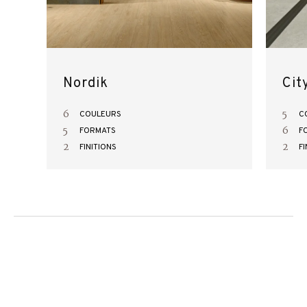
Nordik
Cit
6
5
COULEURS
C
5
6
FORMATS
F
2
2
FINITIONS
FI