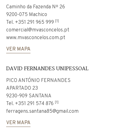
Caminho da Fazenda Nº 26
9200-075 Machico
[1]
Tel.
+351 291 965 999
comercial@mvasconcelos.pt
www.mvasconcelos.com.pt
VER MAPA
DAVID FERNANDES UNIPESSOAL
PICO ANTÓNIO FERNANDES
APARTADO 23
9230-909 SANTANA
[1]
Tel.
+351 291 574 876
ferragens.santana85@gmail.com
VER MAPA