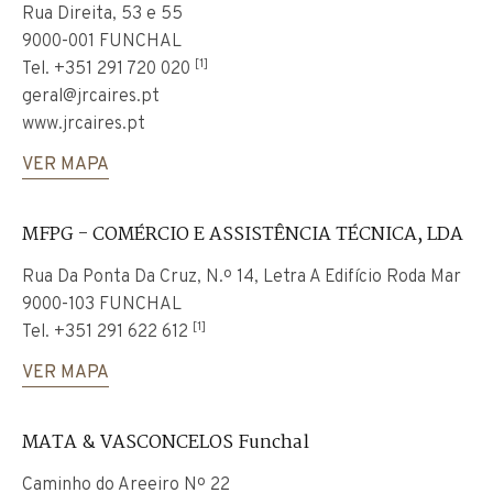
Rua Direita, 53 e 55
9000-001 FUNCHAL
[1]
Tel.
+351 291 720 020
geral@jrcaires.pt
www.jrcaires.pt
VER MAPA
MFPG - COMÉRCIO E ASSISTÊNCIA TÉCNICA, LDA
Rua Da Ponta Da Cruz, N.º 14, Letra A Edifício Roda Mar
9000-103 FUNCHAL
[1]
Tel.
+351 291 622 612
VER MAPA
MATA & VASCONCELOS Funchal
Caminho do Areeiro Nº 22