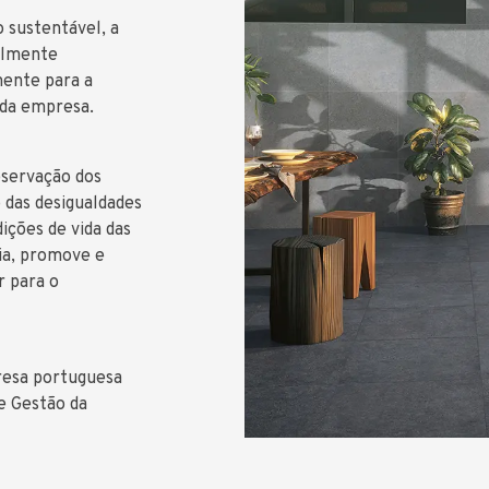
 sustentável, a
ialmente
mente para a
 da empresa.
eservação dos
o das desigualdades
dições de vida das
ria, promove e
r para o
resa portuguesa
e Gestão da