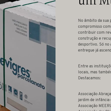
um M
No âmbito da sua p
compromisso com a
contribuir com re
construção e recup
desportivo. Só no 
entregue já ascend
Entre as instituiç
locais, mas també
Destacamos:
Associação Abraça
jardim de infância
Associação MEERU: