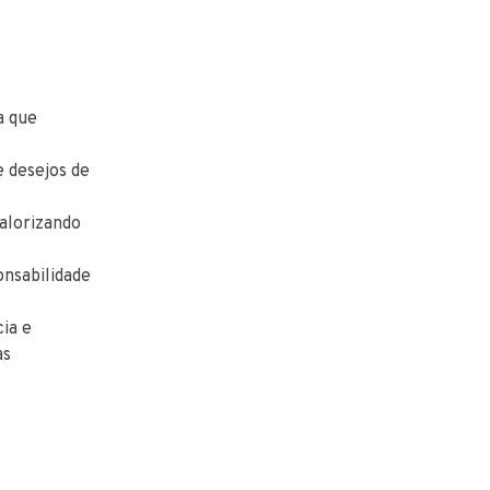
a que
e desejos de
alorizando
nsabilidade
ia e
as