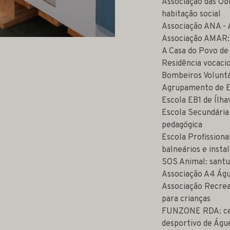
Associação das Ob
habitação social
Associação ANA - A
Associação AMAR: 
A Casa do Povo de
Residência vocaci
Bombeiros Voluntár
Agrupamento de Es
Escola EB1 de Ílha
Escola Secundária
pedagógica
Escola Profissiona
balneários e insta
SOS Animal: santu
Associação A4 Águ
Associação Recreat
para crianças
FUNZONE RDA: cen
desportivo de Águ