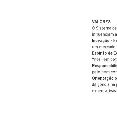
VALORES
O Sistema de
influenciam a
Inovação
- E
um mercado 
Espírito de E
“nós” em det
Responsabil
pelo bem com
Orientação p
diligência n
expectativas 