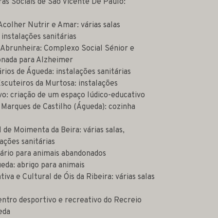
ras Sociais de São Vicente De Paulo:
colher Nutrir e Amar: várias salas
instalações sanitárias
 Abrunheira: Complexo Social Sénior e
onada para Alzheimer
ios de Águeda: instalações sanitárias
cuteiros da Murtosa: instalações
vo: criação de um espaço lúdico-educativo
 Marques de Castilho (Águeda): cozinha
l de Moimenta da Beira: várias salas,
lações sanitárias
ário para animais abandonados
eda: abrigo para animais
iva e Cultural de Óis da Ribeira: várias salas
tro desportivo e recreativo do Recreio
eda