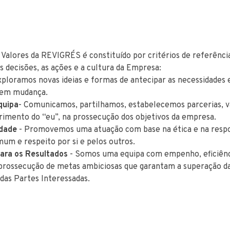
 Valores da REVIGRÉS é constituído por critérios de referênci
s decisões, as ações e a cultura da Empresa:
xploramos novas ideias e formas de antecipar as necessidades 
em mudança.
quipa
- Comunicamos, partilhamos, estabelecemos parcerias, v
rimento do “eu”, na prossecução dos objetivos da empresa.
idade
- Promovemos uma atuação com base na ética e na respo
um e respeito por si e pelos outros.
ara os Resultados
- Somos uma equipa com empenho, eficiênc
a prossecução de metas ambiciosas que garantam a superação d
das Partes Interessadas.