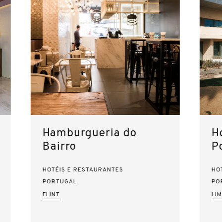
Hamburgueria do
H
Bairro
P
HOTÉIS E RESTAURANTES
HO
PORTUGAL
PO
FLINT
LI