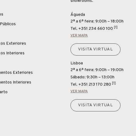
showrooms.
os
Águeda
2ª a 6ª feira: 9:00h – 18:00h
Públicos
[1]
Tel.
+351 234 660 100
VER MAPA
os Exteriores
VISITA VIRTUAL
os Interiores
Lisboa
2ª a 6ª feira: 9:00h – 19:00h
entos Exteriores
Sábado: 9:30h – 13:00h
entos Interiores
[1]
Tel.
+351 213 170 280
VER MAPA
uarto
VISITA VIRTUAL