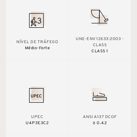
UNE-ENV 12633:2003 -
NÍVEL DE TRÁFEGO
CLASS
Médio-Forte
CLASS 1
UPEC
ANSI A137 DCOF
U4P3E3C2
≥ 0.42