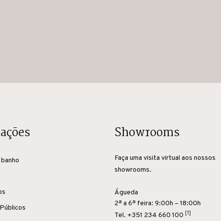
cações
Showrooms
Faça uma visita virtual aos nossos
 banho
showrooms.
os
Águeda
2ª a 6ª feira: 9:00h – 18:00h
Públicos
[1]
Tel.
+351 234 660 100