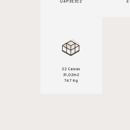
U4P3E3C2
≥
22 Caixas
31,02m2
747 Kg