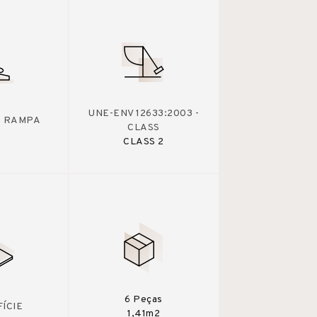
UNE-ENV 12633:2003 -
 - RAMPA
CLASS
CLASS 2
6 Peças
ÍCIE
1,41m2