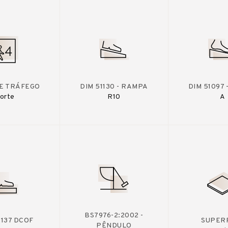
DE TRÁFEGO
DIM 51130 - RAMPA
DIM 51097
orte
R10
A
BS7976-2:2002 -
A137 DCOF
SUPERF
PÊNDULO