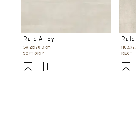
Rule Alloy
Rule
59.2x178.0 cm
118.6x2
SOFT GRIP
RECT