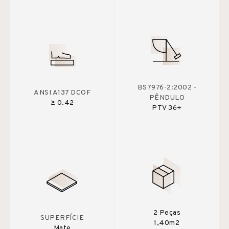
BS7976-2:2002 -
ANSI A137 DCOF
PÊNDULO
≥ 0.42
PTV 36+
2 Peças
SUPERFÍCIE
1,40m2
Mate