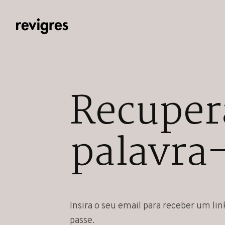
Saltar para o conteúdo principal
Recuper
palavra
Insira o seu email para receber um lin
passe.