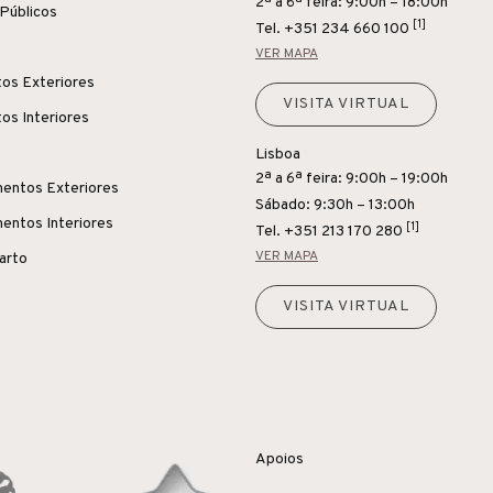
2ª a 6ª feira: 9:00h – 18:00h
Públicos
[1]
Tel.
+351 234 660 100
VER MAPA
os Exteriores
VISITA VIRTUAL
os Interiores
Lisboa
2ª a 6ª feira: 9:00h – 19:00h
entos Exteriores
Sábado: 9:30h – 13:00h
entos Interiores
[1]
Tel.
+351 213 170 280
VER MAPA
uarto
VISITA VIRTUAL
Apoios