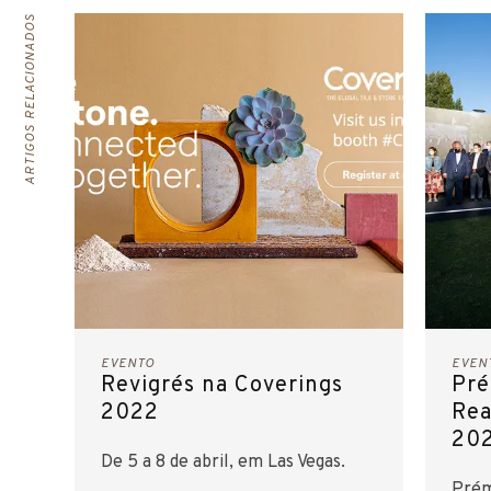
ARTIGOS RELACIONADOS
EVENTO
EVEN
Revigrés na Coverings
Pré
2022
Rea
202
De 5 a 8 de abril, em Las Vegas.
Prém