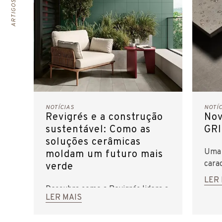
NOTÍCIAS
NOTÍ
Revigrés e a construção
Nov
sustentável: Como as
GR
soluções cerâmicas
Uma 
moldam um futuro mais
cara
verde
SOFT
LER
(ant
Descubra como a Revigrés lidera a
LER MAIS
construção sustentável com
soluções cerâmicas ecoeficientes,