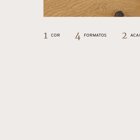
1
4
2
COR
FORMATOS
ACA