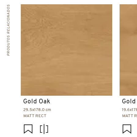
PRODUTOS RELACIONADOS
Gold Oak
Gold
29.5x178.0 cm
19.6x17
MATT RECT
MATT 