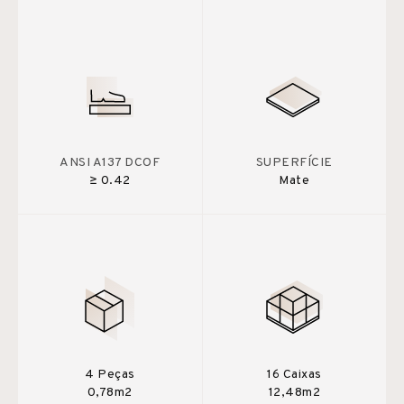
ANSI A137 DCOF
SUPERFÍCIE
≥ 0.42
Mate
4 Peças
16 Caixas
0,78m2
12,48m2