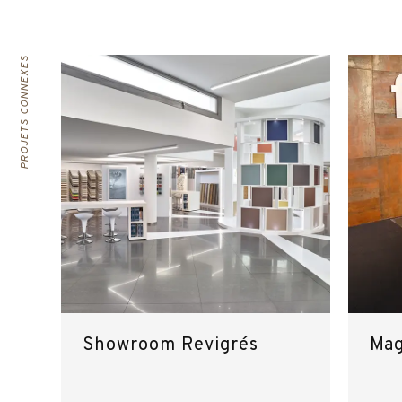
PROJETS CONNEXES
Showroom Revigrés
Mag