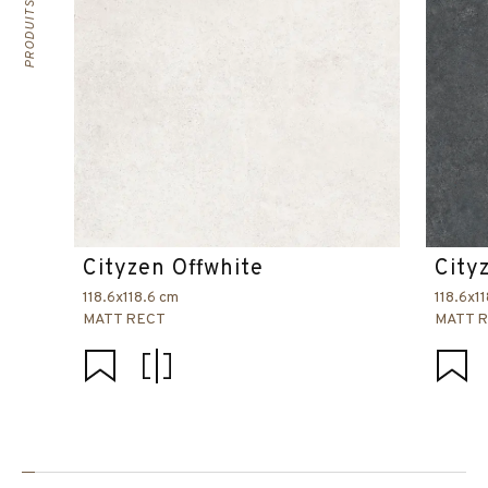
Cityzen Offwhite
City
118.6x118.6 cm
118.6x1
MATT RECT
MATT 