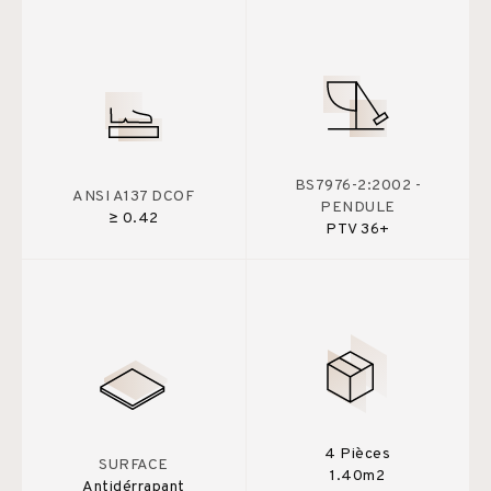
BS7976-2:2002 -
ANSI A137 DCOF
PENDULE
≥ 0.42
PTV 36+
4 Pièces
SURFACE
1.40m2
Antidérrapant