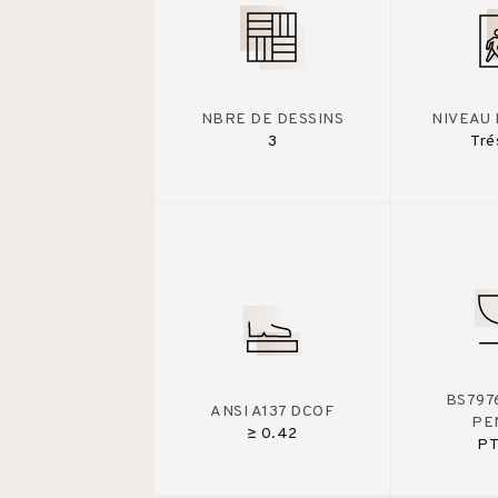
NBRE DE DESSINS
NIVEAU 
3
Tré
BS7976
ANSI A137 DCOF
PE
≥ 0.42
PT