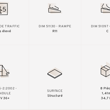
DE TRAFFIC
DIM 51130 - RAMPE
DIM 51097
s élevé
R11
C
-2:2002 -
8 Piè
SURFACE
NDULE
1,41
Structuré
V 36+
34,7