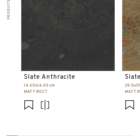
Slate Anthracite
Slat
14.65x14.65 cm
29.5x5
MATT RECT
MATT 