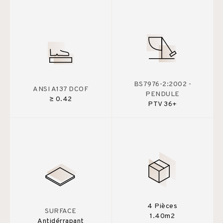
BS7976-2:2002 -
ANSI A137 DCOF
PENDULE
≥ 0.42
PTV 36+
4 Pièces
SURFACE
1.40m2
Antidérrapant