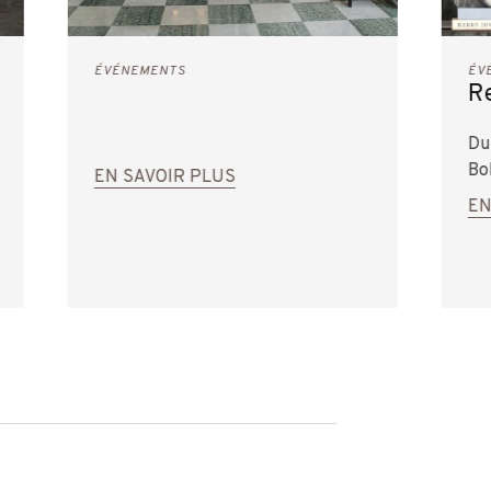
ÉVÉNEMENTS
ÉV
R
Du
Bo
EN SAVOIR PLUS
EN