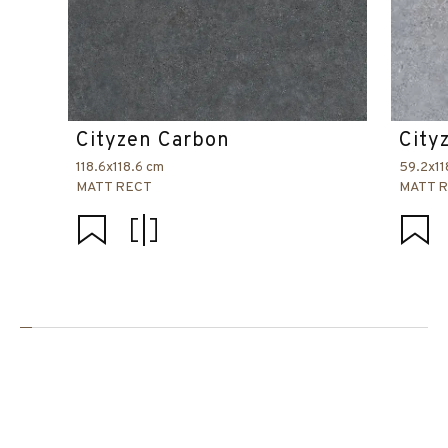
Cityzen Carbon
City
118.6x118.6 cm
59.2x11
MATT RECT
MATT 