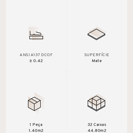
ANSI A137 DCOF
SUPERFÍCIE
≥ 0.42
Mate
1 Peça
32 Caixas
1.40m2
44.80m2