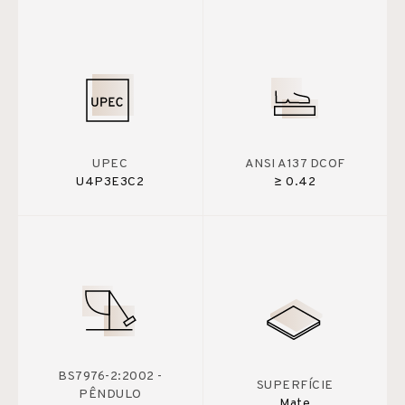
UPEC
ANSI A137 DCOF
U4P3E3C2
≥ 0.42
BS7976-2:2002 -
SUPERFÍCIE
PÊNDULO
Mate