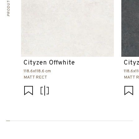
Cityzen Offwhite
City
118.6x118.6 cm
118.6x1
MATT RECT
MATT 